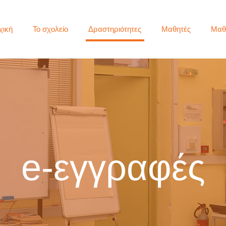
χική
Το σχολείο
Δραστηριότητες
Μαθητές
Μαθ
e-εγγραφές