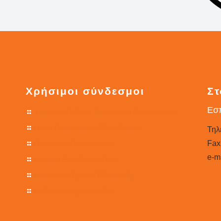
Χρήσιμοι σύνδεσμοι
Στ
Εσπ
Υπουργείο Παιδείας, Έρευνας και Θρησκευμάτων
Γενική Γραμματεία Δια Βίου Μάθησης
Τηλ
Fax
Πανελλήνιο Σχολικό Δίκτυο
e-ma
Δικτυακή Εκπαιδευτική Πύλη
Ηλεκτρονική Σχολική Τάξη (η-τάξη)
Διαδραστικά σχολικά βιβλία