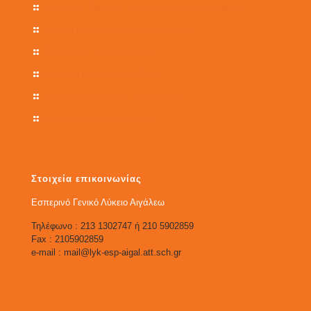
Υπουργείο Παιδείας, Έρευνας και Θρησκευμάτων
Γενική Γραμματεία Δια Βίου Μάθησης
Πανελλήνιο Σχολικό Δίκτυο
Δικτυακή Εκπαιδευτική Πύλη
Ηλεκτρονική Σχολική Τάξη (η-τάξη)
Διαδραστικά σχολικά βιβλία
Στοιχεία επικοινωνίας
Εσπερινό Γενικό Λύκειο Αιγάλεω
Τηλέφωνο : 213 1302747 ή 210 5902859
Fax : 2105902859
e-mail : mail@lyk-esp-aigal.att.sch.gr