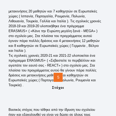
μετακινήσεις 20 μαθητών και 7 καθηγητών σε Ευρωπαϊκές
χώρες ( Ισπανία, Πορτογαλία, Ρουμανία, Πολωνία,
Λιθουανία, Τουρκία, Γαλλία και Ιταλία ). Τις σχολικές χρονιές
2018-19 και 2019-20 υλοποιήθηκε ένα πρόγραμμα
ERASMUS+ ( «Κάνε την Ευρώπη μεγάλη ξανά - MEGA» )
στο σχολείο μας. Στα πλαίσια του προγράμματος αυτού
έγιναν πάρα πολλές δράσεις και 4 μετακινήσεις 12 μαθητών
και 8 καθηγητών σε Ευρωπαϊκές χώρες ( Γερμανία , Βέλγιο
και Ιταλία ).
Τις σχολικές χρονιές 2020-21 και 2021-22 υλοποιείται ένα
πρόγραμμα ERASMUS+ ( «Σεβαστείτε το περιβάλλον και
αγαπάτε τον εαυτό σας - REACT» ) στο σχολείο μας. Στα
πλαίσια του προγράμματος αυτού θα γίνουν πάρα πολλές
δράσεις και μετακινήσεις μαθητών και καθηγητών σε
5
Ευρωπαϊκές χώρες ( Πορτογαλία. Πολωνία, Ρουμανία και
Τουρκία) .
Στόχοι
Βασικός στόχος που τέθηκε από την ίδρυση του σχολείου
ήταν και εξακολουθεί να είναι να δώσει σε όλους τους