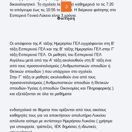
δικαιολογητικό. Το σχολείο λειτουργεί καθημερινά το τις 7:20
3
το απόγευμα έως τις 10:55 το βράδυ. Η διάρκεια φοίτησης στο
Εσπερινό Γενικό Λύκειο είναι 3 χρόνια.
Φοίτηση
Οι απόφοιτοι της Α’ τάξης Ημερησίου ΓΕΛ εγγράφονται στη Β’
τάξη Εσπερινού ΓΕΛ και της Β’ τάξης Ημερησίου ΓΕΛ στην Γ’
τάξη Εσπερινού ΓΕΛ. Οι μαθητές του Εσπερινού ΓΕΛ
Αιγάλεω μετά από την Α’ τάξη ακολουθούν στη Β’ τάξη ένα
από τους προσανατολισμούς ( Ανθρωπιστικών σπουδών ή
Θετικών σπουδών ) που υπάρχουν στο σχολείο.
Στην Γ’ τάξη οι μαθητές ακολουθούν ένα από τους
προσανατολισμούς ( Ανθρωπιστικών σπουδών ή Θετικών
σπουδών-Υγείας ή σπουδών Οικονομίας και Πληροφορικής )
και εξετάζονται σε όλα τα μαθήματα
ενδοσχολικά σε θέματα που ορίζονται από τους οικείους
καθηγητές τους για να αποκτήσουν απολυτήριο Λυκείου
απόλυτα ισότιμο με αντίστοιχο Ημερήσιου Λυκείου ( χρήσιμο
για υπουργεία, τράπεζες, ΙΕΚ δημόσιες ή ιδιωτικές