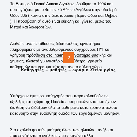
Το Εσπερινό Γενικό Λύκειο Αιγάλεω ιδρύθηκε το 1994 και
συστεγάζεται με το 4ο Γενικό Λύκειο Αιγάλεω στην οδό Ιερά
Οδός 306 ( κοντά στην διασταύρωση Ιεράς Οδού και Θηβών
). Η πρόσβαση σ’ αυτό είναι εύκολη και γίνεται μέσω του
Μετρό και λεωφορείων.
Διαθέτει άνετες αίθουσες διδασκαλίας, εργαστήριο
πληροφορικής με αναβαθμισμένους σύγχρονους Η/Υ και
γρήγορη πρόσβαση στο internet , εργαστήριο φυσικής και
2
χημείας, κλειστό γυμναστήριο, αμφιθέατρο, γραφείο
καθηγητών και γραμματείας και άνετο αύλειο χώρο.
Καθηγητές – μαθητές – ωράριο λειτουργίας
Υπάρχουν έμπειροι καθηγητές που παρακολουθούν τις
εξελίξεις στο χώρο της Παιδείας, επιμορφώνονται και έχουν
διάθεση να διδάξουν όλα τα μαθήματα κατά τρόπο απόλυτα
κατανοητό στην ευαίσθητη ομάδα των εργαζομένων μαθητών.
Στο σχολείο φοιτούν μαθητές όλων των ηλικιών : ανήλικοι
που εργάζονται ή ενήλικες χωρίς κανένα άλλο