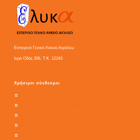
Εσπερινό Γενικό Λύκειο Αιγάλεω
Ιερά Οδός 306, Τ.Κ. 12243
Χρήσιμοι σύνδεσμοι
Υπουργείο Παιδείας, Έρευνας και Θρησκευμάτων
Γενική Γραμματεία Δια Βίου Μάθησης
Πανελλήνιο Σχολικό Δίκτυο
Δικτυακή Εκπαιδευτική Πύλη
Ηλεκτρονική Σχολική Τάξη (η-τάξη)