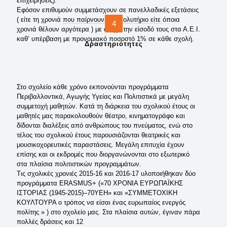
επιχειρήσεις).
Εφόσον επιθυμούν συμμετάσχουν σε πανελλαδικές εξετάσεις
( είτε τη χρονιά που παίρνουν το απολυτήριο είτε όποια
4
χρονιά θέλουν αργότερα ) με στόχο την είσοδό τους στα Α.Ε.Ι.
καθ’ υπέρβαση με προνομιακό ποσοστό 1% σε κάθε σχολή.
Δραστηριότητες
Στο σχολείο κάθε χρόνο εκπονούνται προγράμματα
Περιβαλλοντικά, Αγωγής Υγείας και Πολιτιστικά με μεγάλη
συμμετοχή μαθητών. Κατά τη διάρκεια του σχολικού έτους οι
μαθητές μας παρακολουθούν θέατρο, κινηματογράφο και
δίδονται διαλέξεις από ανθρώπους του πνεύματος, ενώ στο
τέλος του σχολικού έτους παρουσιάζονται θεατρικές και
μουσικοχορευτικές παραστάσεις. Μεγάλη επιτυχία έχουν
επίσης και οι εκδρομές που διοργανώνονται στο εξωτερικό
στα πλαίσια πολιτιστικών προγραμμάτων.
Τις σχολικές χρονιές 2015-16 και 2016-17 υλοποιήθηκαν δύο
προγράμματα ERASMUS+ («70 ΧΡΟΝΙΑ ΕΥΡΩΠΑΪΚΗΣ
ΙΣΤΟΡΙΑΣ (1945-2015)–70ΥΕΗ» και «ΣΥΜΜΕΤΟΧΙΚΗ
ΚΟΥΛΤΟΥΡΑ ο τρόπος να είσαι ένας ευρωπαίος ενεργός
πολίτης » ) στο σχολείο μας. Στα πλαίσια αυτών, έγιναν πάρα
πολλές δράσεις και 12