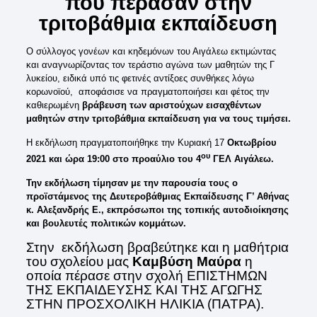
που πέρασαν
στην
τριτοβάθμια
εκπαίδευση
Ο σύλλογος γονέων και κηδεμόνων του Αιγάλεω εκτιμώντας
και αναγνωρίζοντας τον τεράστιο αγώνα των μαθητών της Γ
λυκείου, ειδικά υπό τις φετινές αντίξοες συνθήκες λόγω
κορωνοϊού, αποφάσισε να πραγματοποιήσει και φέτος την
καθιερωμένη
βράβευση
των
αριστούχων
εισαχθέντων
μαθητών
στην
τριτοβάθμια
εκπαίδευση για να τους τιμήσει
.
Η εκδήλωση πραγματοποιήθηκε την Κυριακή 17
Οκτωβρίου
ου
2021
και
ώρα
19:00
στο
προαύλιο του 4
ΓΕΛ Αιγάλεω.
Την εκδήλωση τίμησαν με την παρουσία τους ο
προϊστάμενος της Δευτεροβάθμιας Εκπαίδευσης Γ’ Αθήνας
κ. Αλεξανδρής Ε., εκπρόσωποι της τοπικής αυτοδιοίκησης
και βουλευτές πολιτικών κομμάτων.
Στην εκδήλωση βραβεύτηκε και η μαθήτρια
του σχολείου μας
Καμβύση Μαύρα
η
οποία πέρασε στην σχολή ΕΠΙΣΤΗΜΩΝ
ΤΗΣ ΕΚΠΑΙΔΕΥΣΗΣ ΚΑΙ ΤΗΣ ΑΓΩΓΗΣ
ΣΤΗΝ ΠΡΟΣΧΟΛΙΚΗ ΗΛΙΚΙΑ (ΠΑΤΡΑ).