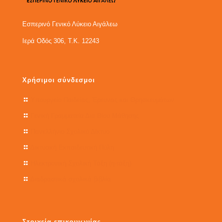
Εσπερινό Γενικό Λύκειο Αιγάλεω
Ιερά Οδός 306, Τ.Κ. 12243
Χρήσιμοι σύνδεσμοι
Υπουργείο Παιδείας, Έρευνας και Θρησκευμάτων
Γενική Γραμματεία Δια Βίου Μάθησης
Πανελλήνιο Σχολικό Δίκτυο
Δικτυακή Εκπαιδευτική Πύλη
Ηλεκτρονική Σχολική Τάξη (η-τάξη)
Διαδραστικά σχολικά βιβλία
Στοιχεία επικοινωνίας