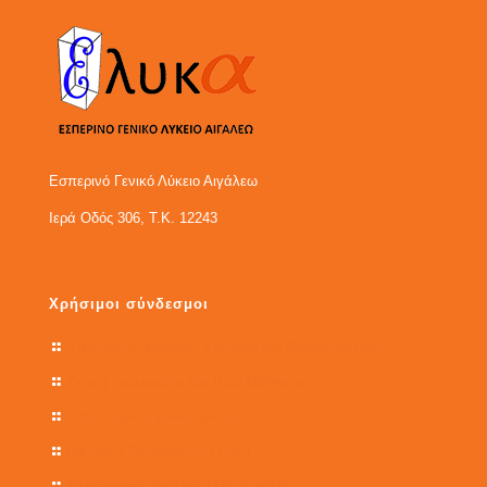
Εσπερινό Γενικό Λύκειο Αιγάλεω
Ιερά Οδός 306, Τ.Κ. 12243
Χρήσιμοι σύνδεσμοι
Υπουργείο Παιδείας, Έρευνας και Θρησκευμάτων
Γενική Γραμματεία Δια Βίου Μάθησης
Πανελλήνιο Σχολικό Δίκτυο
Δικτυακή Εκπαιδευτική Πύλη
Ηλεκτρονική Σχολική Τάξη (η-τάξη)