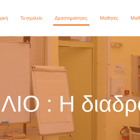
χική
Το σχολείο
Δραστηριότητες
Μαθητές
Μαθ
ΛΙΟ : Η διαδ