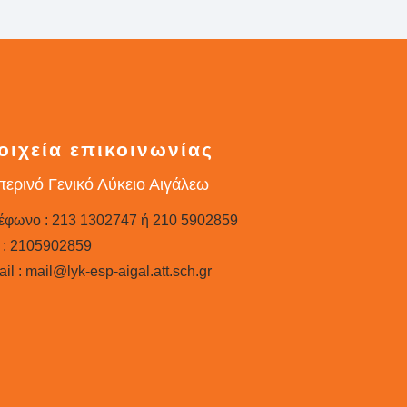
οιχεία επικοινωνίας
ερινό Γενικό Λύκειο Αιγάλεω
έφωνο : 213 1302747 ή 210 5902859
 : 2105902859
il : mail@lyk-esp-aigal.att.sch.gr