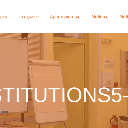
χική
Το σχολείο
Δραστηριότητες
Μαθητές
Μαθ
STITUTIONS5