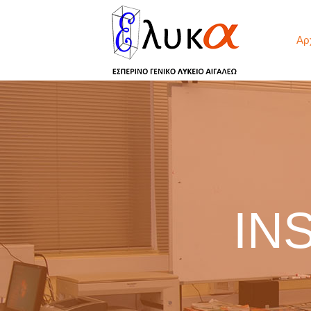
Αρ
IN