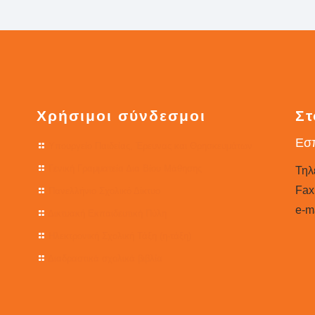
Χρήσιμοι σύνδεσμοι
Στ
Εσπ
Υπουργείο Παιδείας, Έρευνας και Θρησκευμάτων
Γενική Γραμματεία Δια Βίου Μάθησης
Τηλ
Fax
Πανελλήνιο Σχολικό Δίκτυο
e-ma
Δικτυακή Εκπαιδευτική Πύλη
Ηλεκτρονική Σχολική Τάξη (η-τάξη)
Διαδραστικά σχολικά βιβλία