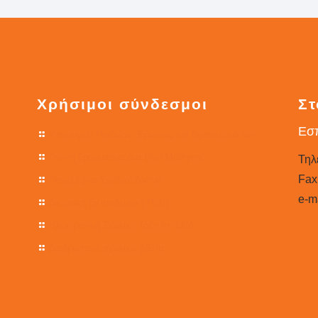
Χρήσιμοι σύνδεσμοι
Στ
Εσπ
Υπουργείο Παιδείας, Έρευνας και Θρησκευμάτων
Γενική Γραμματεία Δια Βίου Μάθησης
Τηλ
Fax
Πανελλήνιο Σχολικό Δίκτυο
e-ma
Δικτυακή Εκπαιδευτική Πύλη
Ηλεκτρονική Σχολική Τάξη (η-τάξη)
Διαδραστικά σχολικά βιβλία