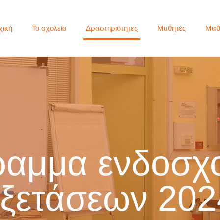
χική
Το σχολείο
Δραστηριότητες
Μαθητές
Μαθ
αμμα ενδοσχ
εξετάσεων 202