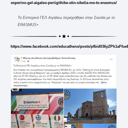
esperino-gel-aigaleo-periigithike-stin-sikelia-me-to-erasmus/
Το Εσπερινό ΓΕΛ Αιγάλεω περιηγήθηκε στην Σικελία με το
ERASMUS+
https://www.facebook.com/educathens/posts/pfbid036yZPh1a