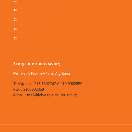
Γενική Γραμματεία Δια Βίου Μάθησης
Πανελλήνιο Σχολικό Δίκτυο
Δικτυακή Εκπαιδευτική Πύλη
Ηλεκτρονική Σχολική Τάξη (η-τάξη)
Διαδραστικά σχολικά βιβλία
Στοιχεία επικοινωνίας
Εσπερινό Γενικό Λύκειο Αιγάλεω
Τηλέφωνο : 213 1302747 ή 210 5902859
Fax : 2105902859
e-mail : mail@lyk-esp-aigal.att.sch.gr