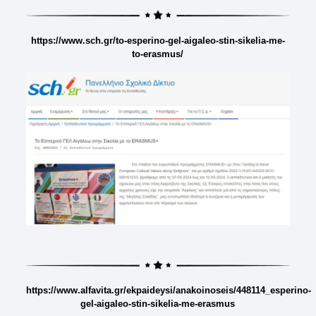
https://www.sch.gr/to-esperino-gel-aigaleo-stin-sikelia-me-
to-erasmus/
https://www.alfavita.gr/ekpaideysi/anakoinoseis/448114_esperino-
gel-aigaleo-stin-sikelia-me-erasmus