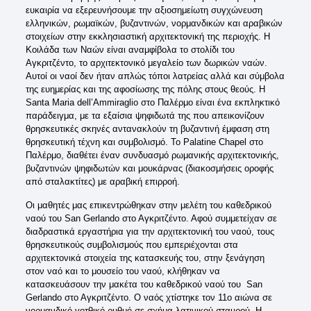
ευκαιρία να εξερευνήσουμε την αξιοσημείωτη συγχώνευση
ελληνικών, ρωμαϊκών, βυζαντινών, νορμανδικών και αραβικών
στοιχείων στην εκκλησιαστική αρχιτεκτονική της περιοχής. Η
Κοιλάδα των Ναών είναι αναμφίβολα το στολίδι του
Αγκριτζέντο, το αρχιτεκτονικό μεγαλείο των δωρικών ναών.
Αυτοί οι ναοί δεν ήταν απλώς τόποι λατρείας αλλά και σύμβολα
της ευημερίας και της αφοσίωσης της πόλης στους θεούς. Η
Santa Maria dell’Ammiraglio στο Παλέρμο είναι ένα εκπληκτικό
παράδειγμα, με τα εξαίσια ψηφιδωτά της που απεικονίζουν
θρησκευτικές σκηνές αντανακλούν τη βυζαντινή έμφαση στη
θρησκευτική τέχνη και συμβολισμό. Το Palatine Chapel στο
Παλέρμο, διαθέτει έναν συνδυασμό ρωμανικής αρχιτεκτονικής,
βυζαντινών ψηφιδωτών και μουκάρνας (διακοσμήσεις οροφής
από σταλακτίτες) με αραβική επιρροή.
Οι μαθητές μας επικεντρώθηκαν στην μελέτη του καθεδρικού
ναού του San Gerlando στο Αγκριτζέντο. Αφού συμμετείχαν σε
διαδραστικά εργαστήρια για την αρχιτεκτονική του ναού, τους
θρησκευτικούς συμβολισμούς που εμπεριέχονται στα
αρχιτεκτονικά στοιχεία της κατασκευής του, στην ξενάγηση
στον ναό και το μουσείο του ναού, κλήθηκαν να
κατασκευάσουν την μακέτα του καθεδρικού ναού του San
Gerlando στο Αγκριτζέντο. Ο ναός χτίστηκε τον 11ο αιώνα σε
νορμανδικό-γοτθικό ρυθμό σε σχήμα λατινικού σταυρού. Η