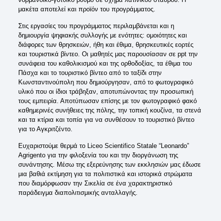
μακέτα αποτελεί και προϊόν του προγράμματος.
Στις εργασίες του προγράμματος περιλαμβάνεται και η
δημιουργία ψηφιακής συλλογής με ενότητες: ομοιότητες και
διάφορες των θρησκειών, ήθη και έθιμα, θρησκευτικές εορτές
και τουριστικά βίντεο. Οι μαθητές μας παρουσίασαν σε ppt την
συνάφεια του καθολικισμού και της ορθοδοξίας, τα έθιμα του
Πάσχα και το τουριστικό βίντεο από το ταξίδι στην
Κωνσταντινούπολη που δημιούργησαν, από το φωτογραφικό
υλικό που οι ίδιοι τράβηξαν, αποτυπώνοντας την προσωπική
τους εμπειρία. Αποτύπωσαν επίσης με τον φωτογραφικό φακό
καθημερινές συνήθειες της πόλης, την τοπική κουζίνα, τα στενά
και τα κτίρια και τοπία για να συνθέσουν το τουριστικό βίντεο
για το Αγκριτζέντο.
Ευχαριστούμε θερμά το Liceo Scientifico Statale “Leonardo”
Agrigento για την φιλοξενία του και την διοργάνωση της
συνάντησης. Μέσω της εξερεύνησης των εκκλησιών μας έδωσε
μια βαθιά εκτίμηση για τα πολιτιστικά και ιστορικά στρώματα
που διαμόρφωσαν την Σικελία σε ένα χαρακτηριστικό
παράδειγμα διαπολιτισμικής ανταλλαγής.