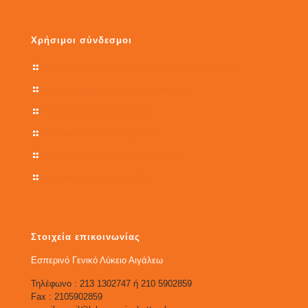
Χρήσιμοι σύνδεσμοι
Υπουργείο Παιδείας, Έρευνας και Θρησκευμάτων
Γενική Γραμματεία Δια Βίου Μάθησης
Πανελλήνιο Σχολικό Δίκτυο
Δικτυακή Εκπαιδευτική Πύλη
Ηλεκτρονική Σχολική Τάξη (η-τάξη)
Διαδραστικά σχολικά βιβλία
Στοιχεία επικοινωνίας
Εσπερινό Γενικό Λύκειο Αιγάλεω
Τηλέφωνο : 213 1302747 ή 210 5902859
Fax : 2105902859