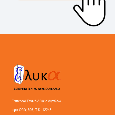
Εσπερινό Γενικό Λύκειο Αιγάλεω
Ιερά Οδός 306, Τ.Κ. 12243