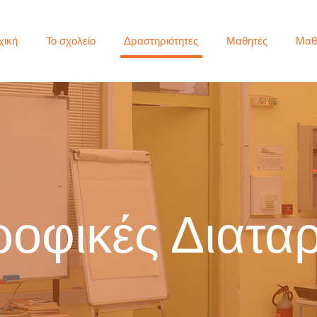
χική
Το σχολείο
Δραστηριότητες
Μαθητές
Μαθ
ροφικές Διατα