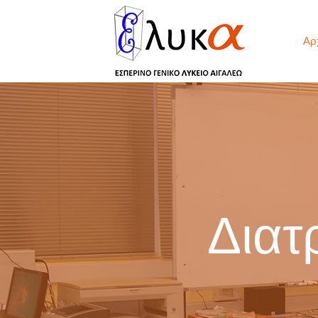
Αρ
Διατ