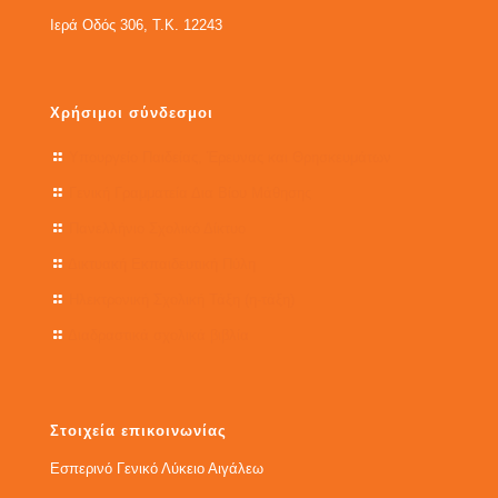
Ιερά Οδός 306, Τ.Κ. 12243
Χρήσιμοι σύνδεσμοι
Υπουργείο Παιδείας, Έρευνας και Θρησκευμάτων
Γενική Γραμματεία Δια Βίου Μάθησης
Πανελλήνιο Σχολικό Δίκτυο
Δικτυακή Εκπαιδευτική Πύλη
Ηλεκτρονική Σχολική Τάξη (η-τάξη)
Διαδραστικά σχολικά βιβλία
Στοιχεία επικοινωνίας
Εσπερινό Γενικό Λύκειο Αιγάλεω