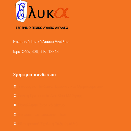
Εσπερινό Γενικό Λύκειο Αιγάλεω
Ιερά Οδός 306, Τ.Κ. 12243
Χρήσιμοι σύνδεσμοι
Υπουργείο Παιδείας, Έρευνας και Θρησκευμάτων
Γενική Γραμματεία Δια Βίου Μάθησης
Πανελλήνιο Σχολικό Δίκτυο
Δικτυακή Εκπαιδευτική Πύλη
Ηλεκτρονική Σχολική Τάξη (η-τάξη)