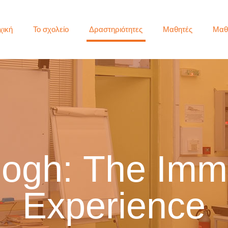
χική
Το σχολείο
Δραστηριότητες
Μαθητές
Μαθ
ogh: The Imm
Experience