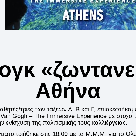
ογκ «ζωντανε
Αθήνα
θητές/τριες των τάξεων Α, Β και Γ, επισκεφτήκαμ
Van Gogh – The Immersive Experience με στόχο 
ενίσχυση της πολιτισμικής τους καλλιέργειας.
ατοποιήθηκε στις 18:00 με τα Μ.Μ.Μ για το Ολυ