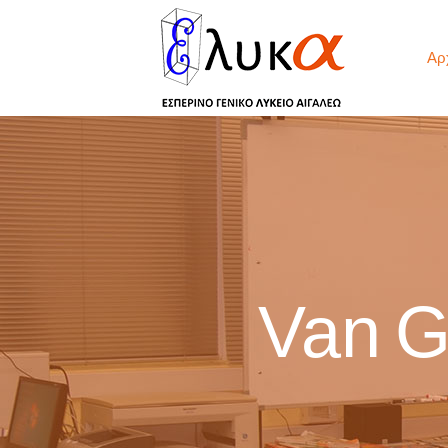
Αρ
Van G