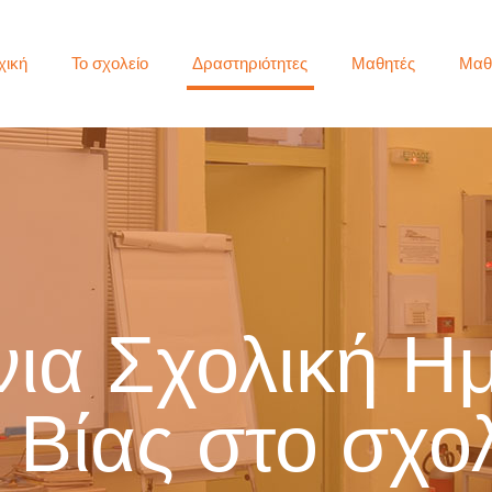
χική
Το σχολείο
Δραστηριότητες
Μαθητές
Μαθ
ια Σχολική Η
 Βίας στο σχο