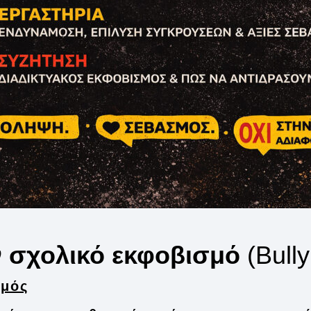
ν σχολικό εκφοβισμό
(Bully
σμός