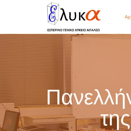
Αρ
Πανελλήν
της