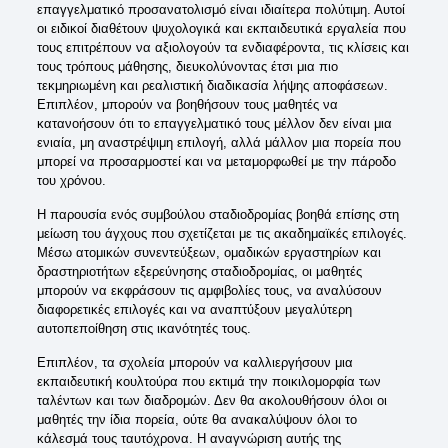
επαγγελματικό προσανατολισμό είναι ιδιαίτερα πολύτιμη. Αυτοί
οι ειδικοί διαθέτουν ψυχολογικά και εκπαιδευτικά εργαλεία που
τους επιτρέπουν να αξιολογούν τα ενδιαφέροντα, τις κλίσεις και
τους τρόπους μάθησης, διευκολύνοντας έτσι μια πιο
τεκμηριωμένη και ρεαλιστική διαδικασία λήψης αποφάσεων.
Επιπλέον, μπορούν να βοηθήσουν τους μαθητές να
κατανοήσουν ότι το επαγγελματικό τους μέλλον δεν είναι μια
ενιαία, μη αναστρέψιμη επιλογή, αλλά μάλλον μια πορεία που
μπορεί να προσαρμοστεί και να μεταμορφωθεί με την πάροδο
του χρόνου.
Η παρουσία ενός συμβούλου σταδιοδρομίας βοηθά επίσης στη
μείωση του άγχους που σχετίζεται με τις ακαδημαϊκές επιλογές.
Μέσω ατομικών συνεντεύξεων, ομαδικών εργαστηρίων και
δραστηριοτήτων εξερεύνησης σταδιοδρομίας, οι μαθητές
μπορούν να εκφράσουν τις αμφιβολίες τους, να αναλύσουν
διαφορετικές επιλογές και να αναπτύξουν μεγαλύτερη
αυτοπεποίθηση στις ικανότητές τους.
Επιπλέον, τα σχολεία μπορούν να καλλιεργήσουν μια
εκπαιδευτική κουλτούρα που εκτιμά την ποικιλομορφία των
ταλέντων και των διαδρομών. Δεν θα ακολουθήσουν όλοι οι
μαθητές την ίδια πορεία, ούτε θα ανακαλύψουν όλοι το
κάλεσμά τους ταυτόχρονα. Η αναγνώριση αυτής της