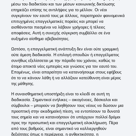
μέσω του διαδικτύου και των μέσων κοινωνικής δικτύωσης
επηρεάζει επίσης τις αντιλήψεις για το μέλλον. Οι νέοι
συγκρίνουν τον εαυτό τους με άλλους, παρατηρούν φαινομενικά
επιτυχημένες επαγγελματικές πορείες και μπορεί να
αισθάνονται πιεσμένοι να λάβουν γρήγορες ή τέλειες
αποφάσεις. Αυτή η συνεχής σύγκριση συμβάλλει σε ένα
αυξημένο αίσθημα αβεβαιότητας.
Ωστόσο, η επαγγελματική ανάπτυξη δεν είναι ούτε γραμμική
ούτε άμεση διαδικασία. Η επιλογή σπουδών ή επαγγέλματος
συνήθως εξελίσσεται με την πάροδο του χρόνου, καθώς το
άτομο αποκτά νέες εμπειρίες και γνώσεις για τον εαυτό του.
Επομένως, είναι απαραίτητο να κατανοήσουμε στους εφήβους
ότι το να κάνουν λάθη ή να αλλάζουν κατεύθυνση είναι μέρος
της μάθησης.
Η συναισθηματική υποστήριξη είναι το κλειδί σε αυτή τη
διαδικασία. Σημαντικοί ενήλικες – οικογένειες, δάσκαλοι και
σύμβουλοι – μπορούν να βοηθήσουν τους νέους να δώσουν μια
προοπτική στην ακαδημαϊκή πίεση, να εντοπίσουν τα δυνατά
τους σημεία και να κατανοήσουν ότι υπάρχουν πολλοί δρόμοι
προς την προσωπική και επαγγελματική ολοκλήρωση. Πέρα
από τους βαθμούς, είναι σημαντικό να καλλιεργηθούν
δεξιότητες όπως η περιέργεια, η ανθεκτικότητα, η