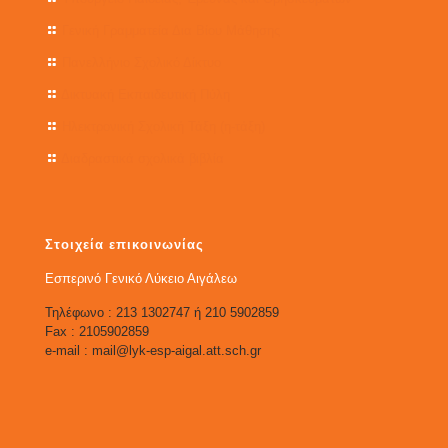
Γενική Γραμματεία Δια Βίου Μάθησης
Πανελλήνιο Σχολικό Δίκτυο
Δικτυακή Εκπαιδευτική Πύλη
Ηλεκτρονική Σχολική Τάξη (η-τάξη)
Διαδραστικά σχολικά βιβλία
Στοιχεία επικοινωνίας
Εσπερινό Γενικό Λύκειο Αιγάλεω
Τηλέφωνο : 213 1302747 ή 210 5902859
Fax : 2105902859
e-mail : mail@lyk-esp-aigal.att.sch.gr