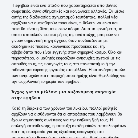
Η εφηβεία είναι ένα στάδιο που χαρακτηρίζεται από βαθιές
σωματικές, συναισθηματικές και κοινωνικές αλλαγές. Εν μέσω
αυτής της διαδικασίας σχηματισμού ταυτότητας, πολλοί νέοι
αρχίζουν να αμφισβητούν ποιοι είναι, τι θέλουν να είναι και
ποια θα είναι η θέση τους στον κόσμο. Αυτά τα ερωτήματα, τα
οποία αποτελούν φυσικό μέρος της ανάπτυξης, μπορούν να
γίνουν σημαντική πηγή άγχους όταν συνδυάζονται με
ακαδημαϊκές πιέσεις, κοινωνικές προσδοκίες και την
αβεβαιότητα που είναι εγγενής στον σημερινό κόσμο. Όλο και
περισσότερο, οι μαθητές εκφράζουν ανησυχίες σχετικά με τις
σπουδές τους, τις εισαγωγές τους στο πανεπιστήμιο ή την
πιθανότητα εύρεσης εργασίας στο μέλλον. Η κατανόηση αυτών
των ανησυχιών και η παροχή υποστήριξης είναι θεμελιώδης για
την ψυχολογική ευημερία των εφήβων.
Άγχος για το μέλλον: μια αυξανόμενη ανησυχία
στην εφηβεία
Κατά τη διάρκεια των χρόνων του λυκείου, πολλοί μαθητές
αρχίζουν να αισθάνονται ότι οι αποφάσεις που λαμβάνουν θα
έχουν σημαντικές συνέπειες για την ενήλικη ζωή τους. Η
επιλογή κατεύθυνσης, η επίτευξη ακαδημαϊκών αποτελεσμάτων
και η προετοιμασία για τις εξετάσεις εισαγωγής στο
πανεπιστήμιο θεωρούνται κρίσιμες στιγμές. Αυτή η αντίληψη