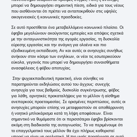
μπορεί να δημιουργήσει σημαντική πίεση, ειδικά για τους νέους
που αισθάνονται ότι πρέπει να ανταποκριθούν στις υψηλές
οικογενειακές ή κοινωνικές προσδοκίες.
Σε αυτό προστίθεται ένα μεταβαλλόμενο κοινωνικό πλαίσιο. Οι
έφηβοι μεγαλώνουν ακούγοντας εμπειρίες και απόψεις σχετικά
με την ανταγωνιστικότητα της αγοράς εργασίας, τη δυσκολία
εύρεσης εργασίας και την ανάγκη για ολοένα και πιο
εξειδικευμένη εκπαίδευση. Αν και αυτές οι ανησυχίες συνήθως
ανήκουν στον κόσμο των ενηλίκων, οι νέοι τις εσωτερικεύουν
εύκολα, γεγονός που μπορεί να δημιουργήσει συναισθήματα
ανασφάλειας ή φόβου αποτυχίας.
Στην ψυχοεκπαιδευτική πρακτική, είναι σύνηθες να
παρατηρούνται εκδηλώσεις αυτού του άγχους: συνεχής
ανησυχία για τους βαθμούς, δυσκολία συγκέντρωσης, φόβος
για λάθη, αρνητικές προκαταλήψεις για το μέλλον ή αίσθημα
ανεπαρκούς προετοιμασίας. Σε ορισμένες περιπτώσεις, αυτές οι
ανησυχίες μπορούν επίσης να μεταφραστούν σε αποθάρρυνση
ή νοητικό μπλοκάρισμα κατά τη λήψη αποφάσεων. Είναι
σημαντικό να θυμόμαστε ότι οι περισσότεροι έφηβοι βρίσκονται
ακόμη στη διαδικασία της αυτογνωσίας. Το να περιμένουμε ότι
το επαγγελματικό τους μέλλον θα έχει πλήρως καθοριστεί
μπορεί να είναι μη ρεαλιστικό. Η πιο υγιής προσέγγιση σε αυτό