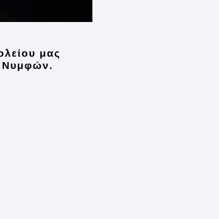
χολείου μας
 Νυμφών.