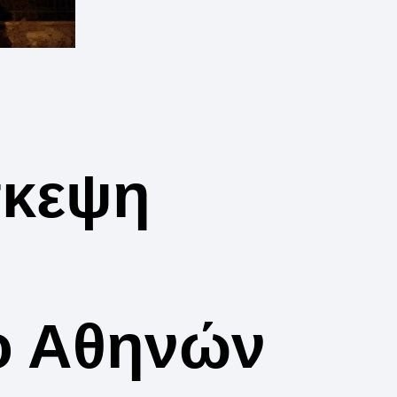
σκεψη
ο Αθηνών